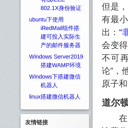
但是，
802.1X身份验证
有最小
ubuntu下使用
iRedMail组件搭
出：
“
建可投入实际生
会变得
产的邮件服务器
不可
Windows Server2019
搭建WAMP环境
论”，
Windows下搭建微信
原子和
机器人
linux搭建微信机器人
道尔
在这
友情链接