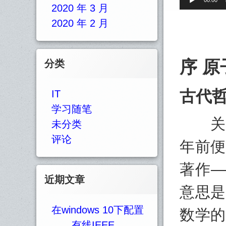
Cont
00:00
2020 年 3 月
频
播
2020 年 2 月
→
放
器
Top
序 原
分类
古代
IT
学习随笔
关于
未分类
评论
年前便
著作—
近期文章
意思是
在windows 10下配置
数学的
有线IEEE