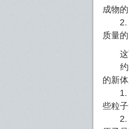
成物的
2. 
质量的
这两
约翰•
的新体
1. 
些粒子
2. 