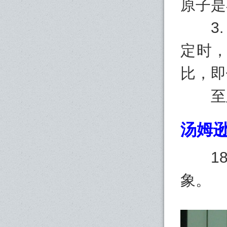
原子是
3. 
定时
比，即
至此
汤姆逊
189
象。