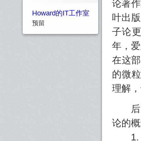
论著作
Howard的IT工作室
叶出版
预留
子论更
年，爱
在这部
的微粒
理解，
后来
论的概
1. 