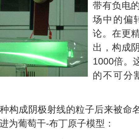
带有负电
场中的偏
论。在更
出，构成
1000倍
的不可分
构成阴极射线的粒子后来被命名
进为葡萄干-布丁原子模型：