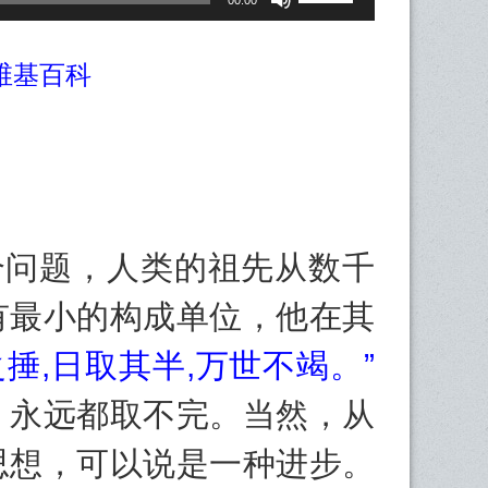
00:00
用
上
维基百科
/
下
箭
头
键
来
增
问题，人类的祖先从数千
高
或
有最小的构成单位，他在其
降
低
之捶,日取其半,万世不竭。”
音
量。
，永远都取不完。当然，从
思想，可以说是一种进步。