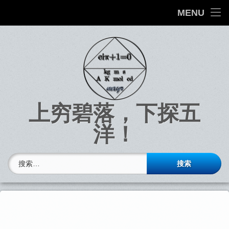
首
MENU
页
Skip
to
文
content
章
上穷碧落，下探五
洋！
搜索：
Top