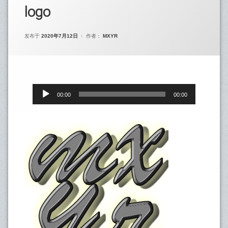
logo
发布于
2020年7月12日
作者：
MXYR
音
Content
00:00
00:00
频
→
播
放
Top
器