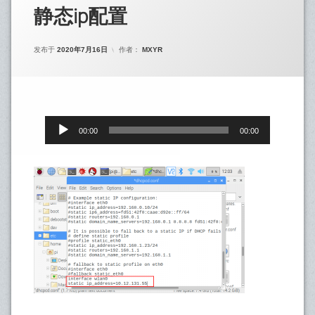
静态ip配置
发布于
2020年7月16日
作者：
MXYR
音
Content
00:00
00:00
频
→
播
放
Top
器