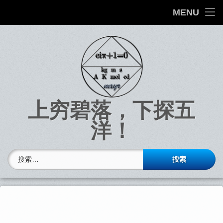
首
MENU
页
Skip
to
文
content
章
上穷碧落，下探五
洋！
搜索：
Top